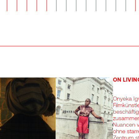
ON LIVI
Onyeka Igw
Filmkünstle
beschäftig
zusammen? 
Nuancen v
ohne starr
Zentrum st