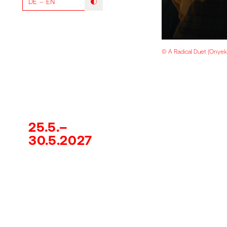
DE
EN
Modus mit hohem Kontrast umschalten
© A Radical Duet (Onye
25.5.–
30.5.2027