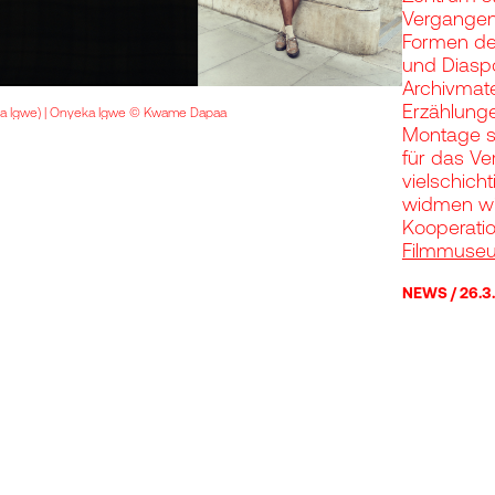
Vergangenh
Formen des
und Diaspo
Archivmat
Erzählunge
ka Igwe) | Onyeka Igwe © Kwame Dapaa
Montage s
für das Ve
vielschich
widmen wir
Kooperati
Filmmuse
NEWS
26.3