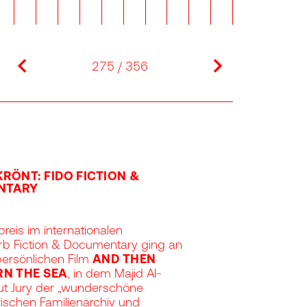
previous
next
275 / 356
RÖNT: FIDO FICTION &
NTARY
reis im internationalen
b Fiction & Documentary ging an
persönlichen Film
AND THEN
RN THE SEA
, in dem Majid Al-
ut Jury der „wunderschöne
ischen Familienarchiv und