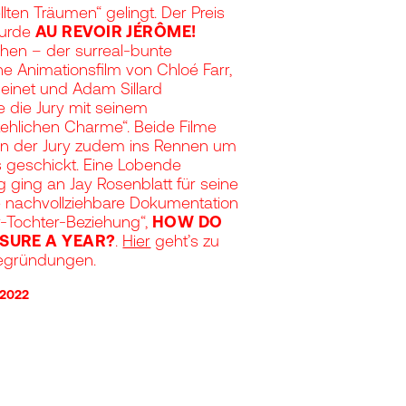
lten Träumen“ gelingt. Der Preis
wurde
AU REVOIR JÉRÔME!
hen – der surreal-bunte
he Animationsfilm von Chloé Farr,
Seinet und Adam Sillard
 die Jury mit seinem
ehlichen Charme“. Beide Filme
n der Jury zudem ins Rennen um
 geschickt. Eine Lobende
ging an Jay Rosenblatt für seine
e nachvollziehbare Dokumentation
r-Tochter-Beziehung“,
HOW DO
SURE A YEAR?
.
Hier
geht’s zu
egründungen.
.2022