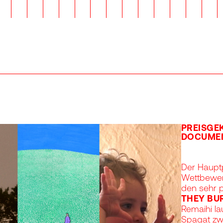
PREISGEK
DOCUME
Der Hauptp
Wettbewer
den sehr 
THEY BU
Remaihi la
Spagat zw