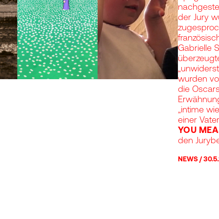
nachgestel
der Jury 
zugesproc
französisc
Gabrielle 
überzeugte
„unwiderst
wurden vo
die Oscars
Erwähnung 
„intime wi
einer Vate
YOU MEA
den Juryb
NEWS
30.5