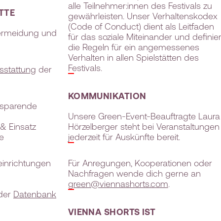
alle Teilnehmer:innen des Festivals zu
TTE
gewährleisten. Unser Verhaltenskodex
(Code of Conduct) dient als Leitfaden
lvermeidung und
für das soziale Miteinander und definier
die Regeln für ein angemessenes
Verhalten in allen Spielstätten des
Festivals.
usstattung
der
KOMMUNIKATION
esparende
Unsere Green-Event-Beauftragte Laura
& Einsatz
Hörzelberger steht bei Veranstaltungen
e
jederzeit für Auskünfte bereit.
inrichtungen
Für Anregungen, Kooperationen oder
Nachfragen wende dich gerne an
green@viennashorts.com
.
 der
Datenbank
VIENNA SHORTS IST