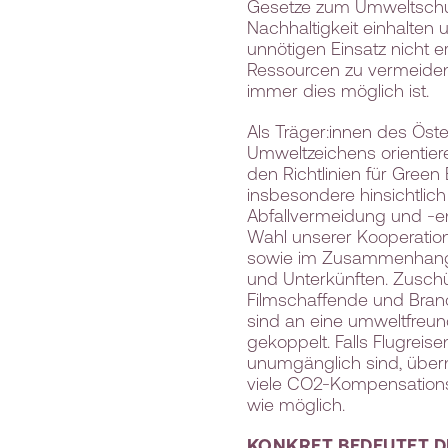
Gesetze zum Umweltschu
Nachhaltigkeit einhalten
unnötigen Einsatz nicht 
Ressourcen zu vermeide
immer dies möglich ist.
Als Träger:innen des Öst
Umweltzeichens orientier
den Richtlinien für Green 
insbesondere hinsichtlich
Abfallvermeidung und -e
Wahl unserer Kooperation
sowie im Zusammenhang
und Unterkünften. Zusch
Filmschaffende und Bra
sind an eine umweltfreun
gekoppelt. Falls Flugreise
unumgänglich sind, übe
viele CO2-Kompensation
wie möglich.
KONKRET BEDEUTET D