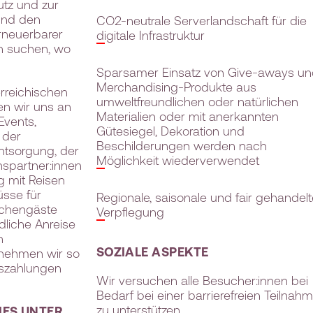
tz und zur
 und den
CO2-neutrale Serverlandschaft für die
erneuerbarer
digitale Infrastruktur
n suchen, wo
Sparsamer Einsatz von Give-aways un
Merchandising-Produkte aus
erreichischen
umweltfreundlichen oder natürlichen
en wir uns an
Materialien oder mit anerkannten
Events,
Gütesiegel, Dekoration und
 der
Beschilderungen werden nach
ntsorgung, der
Möglichkeit wiederverwendet
spartner:innen
 mit Reisen
üsse für
Regionale, saisonale und fair gehandelt
nchengäste
Verpflegung
dliche Anreise
n
SOZIALE ASPEKTE
rnehmen wir so
szahlungen
Wir versuchen alle Besucher:innen bei
Bedarf bei einer barrierefreien Teilnah
zu unterstützen.
IES UNTER