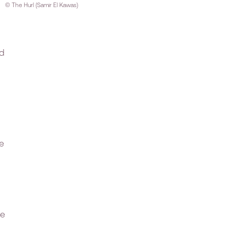
© The Hurl (Samir El Kawas)
d
e
me