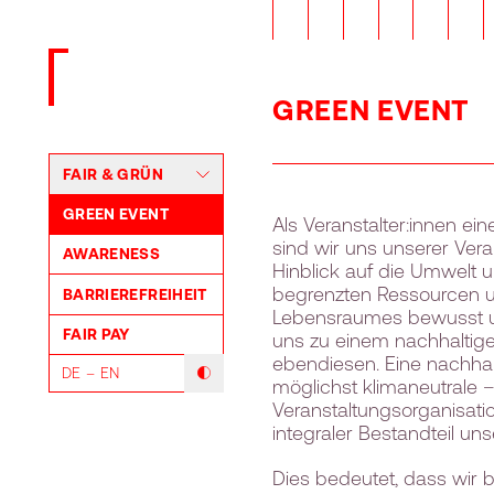
Zurück zur Startseite
GREEN EVENT
FAIR & GRÜN
GREEN EVENT
Als Veranstalter:innen ein
sind wir uns unserer Ver
AWARENESS
Hinblick auf die Umwelt 
begrenzten Ressourcen 
BARRIEREFREIHEIT
Lebensraumes bewusst 
FAIR PAY
uns zu einem nachhalti
ebendiesen. Eine nachhal
DE
EN
Modus mit hohem Kontrast umschalten
möglichst klimaneutrale 
Veranstaltungsorganisatio
integraler Bestandteil uns
Dies bedeutet, dass wir