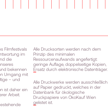
es Filmfestivals
Alle Drucksorten werden nach dem
antwortung im
Prinzip des minimalen
und die
Ressourcenaufwands angefertigt:
unseres
geringe Auflage, doppelseitige Kopien,
und bekennen
Ersatz durch elektronische Datenträger.
gen Umgang mit
tige – und
Alle Druckwerke werden ausschließlich
–
auf Papier gedruckt, welches in der
n ist daher ein
Datenbank für ökologische
erer Arbeit.
Druckpapiere von ÖkoKauf Wien
gelistet ist.
 bestehende