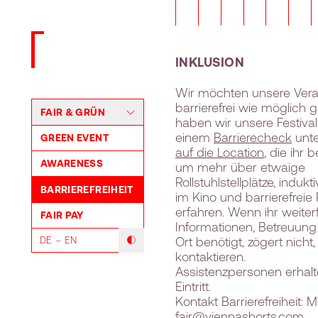
Zurück zur Startseite
INKLUSION
Wir möchten unsere Vera
barrierefrei wie möglich 
FAIR & GRÜN
haben wir unsere Festival
einem
Barrierecheck
unt
GREEN EVENT
auf die Location
, die ihr 
AWARENESS
um mehr über etwaige
Rollstuhlstellplätze, induk
BARRIEREFREIHEIT
im Kino und barrierefreie 
erfahren. Wenn ihr weite
FAIR PAY
Informationen, Betreuung 
Ort benötigt, zögert nicht
DE
EN
Modus mit hohem Kontrast umschalten
kontaktieren.
Assistenzpersonen erhalt
Eintritt.
Kontakt Barrierefreiheit: Ma
fair@viennashorts.com