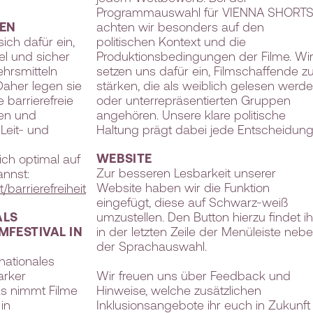
Programmauswahl für VIENNA SHORT
SEN
achten wir besonders auf den
ich dafür ein,
politischen Kontext und die
el und sicher
Produktionsbedingungen der Filme. Wi
ehrsmitteln
setzen uns dafür ein, Filmschaffende z
aher legen sie
stärken, die als weiblich gelesen werd
 barrierefreie
oder unterrepräsentierten Gruppen
en und
angehören. Unsere klare politische
 Leit- und
Haltung prägt dabei jede Entscheidung
WEBSITE
ich optimal auf
Zur besseren Lesbarkeit unserer
annst:
Website haben wir die Funktion
/barrierefreiheit
eingefügt, diese auf Schwarz-weiß
ALS
umzustellen. Den Button hierzu findet ih
MFESTIVAL IN
in der letzten Zeile der Menüleiste neb
der Sprachauswahl.
rnationales
arker
Wir freuen uns über Feedback und
Es nimmt Filme
Hinweise, welche zusätzlichen
in
Inklusionsangebote ihr euch in Zukunft