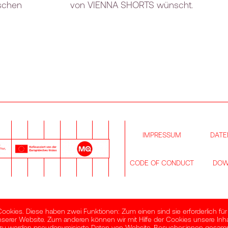
ischen
von VIENNA SHORTS wünscht.
IMPRESSUM
DATE
CODE OF CONDUCT
DOW
kies. Diese haben zwei Funktionen: Zum einen sind sie erforderlich für
nserer Website. Zum anderen können wir mit Hilfe der Cookies unsere Inhal
erzu werden pseudonymisierte Daten von Website-Besucher:innen gesam