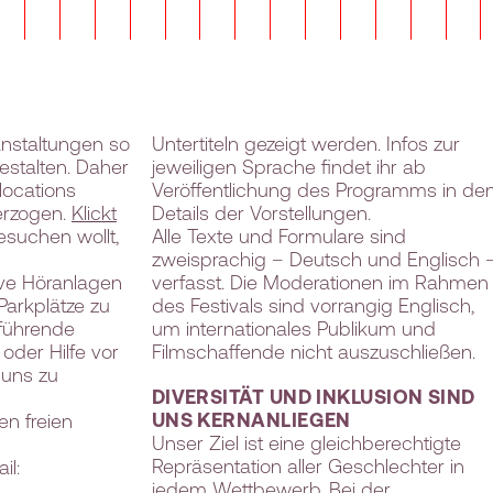
nstaltungen so
Untertiteln gezeigt werden. Infos zur
gestalten. Daher
jeweiligen Sprache findet ihr ab
locations
Veröffentlichung des Programms in de
erzogen.
Klickt
Details der Vorstellungen.
besuchen wollt,
Alle Texte und Formulare sind
zweisprachig – Deutsch und Englisch 
tive Höranlagen
verfasst. Die Moderationen im Rahmen
Parkplätze zu
des Festivals sind vorrangig Englisch,
rführende
um internationales Publikum und
oder Hilfe vor
Filmschaffende nicht auszuschließen.
, uns zu
DIVERSITÄT UND INKLUSION SIND
UNS KERNANLIEGEN
en freien
Unser Ziel ist eine gleichberechtigte
Repräsentation aller Geschlechter in
il:
jedem Wettbewerb. Bei der