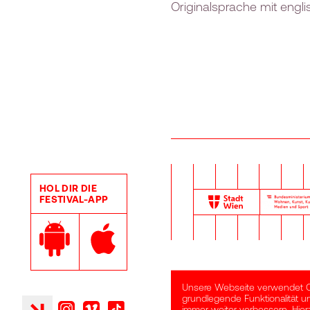
Originalsprache mit engl
HOL DIR DIE
FESTIVAL-APP
Google Play Store
Apple App Store
Unsere Webseite verwendet Coo
grundlegende Funktionalität u
Facebook
Instagram
Vimeo
TikTok
immer weiter verbessern. Hi