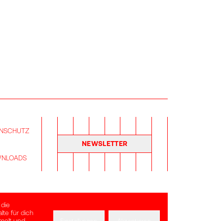
NSCHUTZ
NEWSLETTER
NLOADS
 die
te für dich
melt und
Einstellungen
Akzeptieren