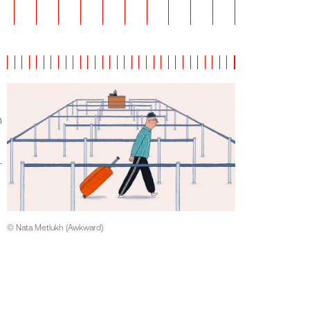
n
–
© Nata Metlukh (Awkward)