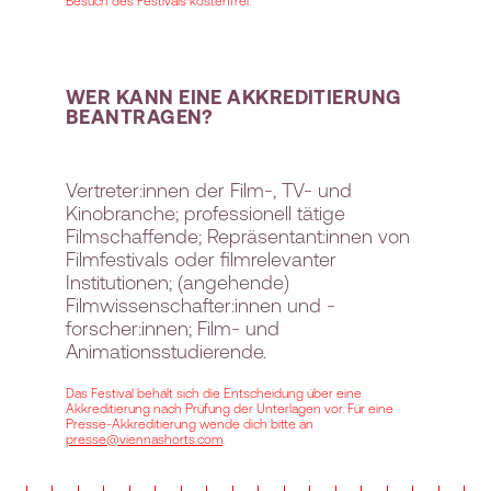
Besuch des Festivals kostenfrei.
WER KANN EINE AKKREDITIERUNG
BEANTRAGEN?
Vertreter:innen der Film-, TV- und
Kinobranche; professionell tätige
Filmschaffende; Repräsentant:innen von
Filmfestivals oder filmrelevanter
Institutionen; (angehende)
Filmwissenschafter:innen und -
forscher:innen; Film- und
Animationsstudierende.
Das Festival behält sich die Entscheidung über eine
Akkreditierung nach Prüfung der Unterlagen vor. Für eine
Presse-Akkreditierung wende dich bitte an
presse@viennashorts.com
.