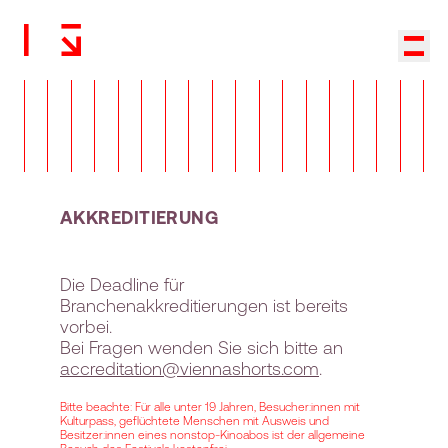
Zurück zur Startseite
Haup
AKKREDITIERUNG
Die Deadline für
Branchenakkreditierungen ist bereits
vorbei.
Bei Fragen wenden Sie sich bitte an
accreditation@viennashorts.com
.
Bitte beachte: Für alle unter 19 Jahren, Besucher:innen mit
Kulturpass, geflüchtete Menschen mit Ausweis und
Besitzer:innen eines nonstop-Kinoabos ist der allgemeine