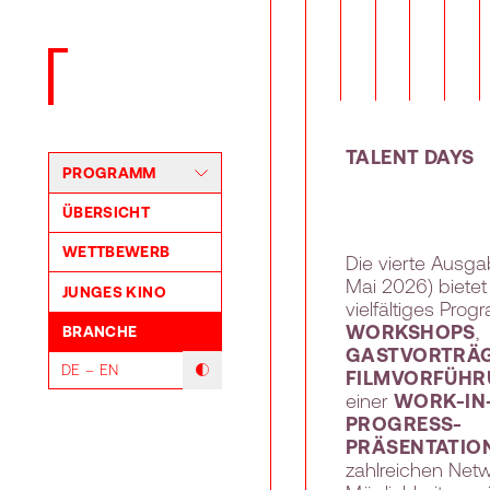
Zurück zur Startseite
TALENT DAYS
PROGRAMM
ÜBERSICHT
WETTBEWERB
Die vierte Ausga
Mai 2026) bietet
JUNGES KINO
vielfältiges Pro
WORKSHOPS
,
BRANCHE
GASTVORTRÄ
DE
EN
Modus mit hohem Kontrast umschalten
FILMVORFÜH
einer
WORK-IN
PROGRESS-
PRÄSENTATIO
zahlreichen Net