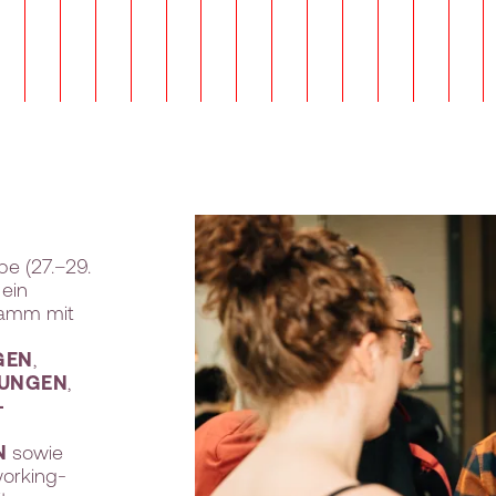
be (27.–29.
 ein
gramm mit
GEN
,
RUNGEN
,
-
N
sowie
working-