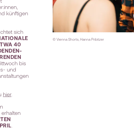
t
r:innen,
nd künftigen
chtet sich
NATIONALE
© Vienna Shorts, Hanna Pribitzer
ETWA 40
LDENDEN-
ERENDEN
ittwoch bis
gs- und
nstaltungen
du
hier
.
en
 erhalten
RTEN
PRIL
.