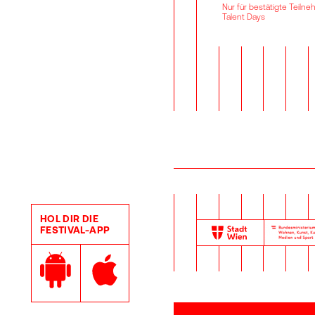
Nur für bestätigte Teiln
Talent Days
HOL DIR DIE
FESTIVAL-APP
Google Play Store
Apple App Store