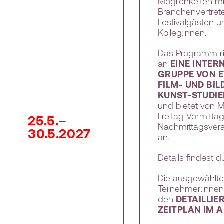
Möglichkeiten mi
Branchenvertrete
Festivalgästen u
Kolleg:innen.
Das Programm ri
an
EINE INTER
GRUPPE VON 
FILM- UND BI
KUNST-STUDI
und bietet von M
Freitag Vormitta
25.5.–
Nachmittagsvera
30.5.2027
an.
Details findest 
Die ausgewählt
Teilnehmer:innen
den
DETAILLIE
ZEITPLAN IM A