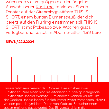
wünschen viel Vergnügen mit der jüngsten
Auswahl neuer
Kurzfilme
im Vienna-Shorts-
Fenster auf der Streamingplattform THIS IS
SHORT, einem bunten Blumenstrauß, der dich
bereits auf den Frühling einstimmen soll.
THIS IS
SHORT
ist mit Probeabo zwei Wochen gratis
verfügbar und kostet im Abo monatlich 4,99 Euro.
NEWS
22.2.2024
Unsere Webseite verwendet Cookies. Diese haben zwei
NEWSLETTER
Funktionen: Zum einen sind sie erforderlich für die grundlegende
Funktionalität unserer Website. Zum anderen können wir mit Hilfe
der Cookies unsere Inhalte für dich immer weiter verbessern. Hierzu
werden pseudonymisierte Daten von Website-Besucher:innen
gesammelt und ausgewertet. Das Einverständnis in die