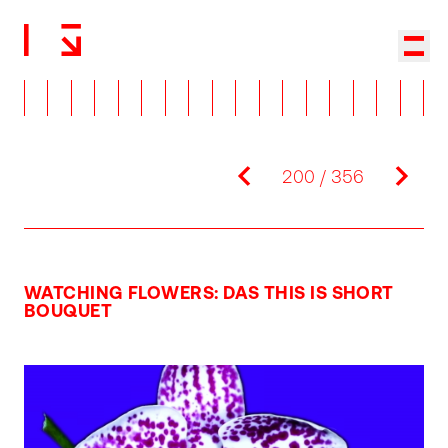
Zurück zur Startseite
Haup
previous
next
200 / 356
WATCHING FLOWERS: DAS THIS IS SHORT
BOUQUET