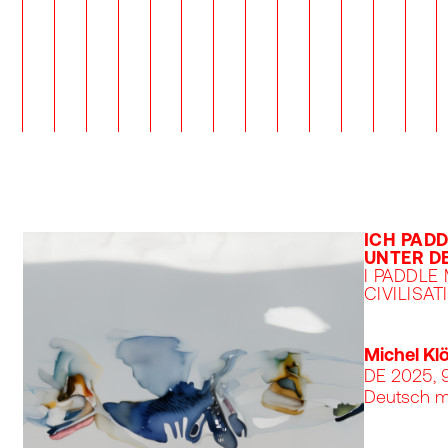
ICH PADD
UNTER DE
I PADDLE
CIVILISAT
Michel Kl
DE 2025, 
Deutsch mi