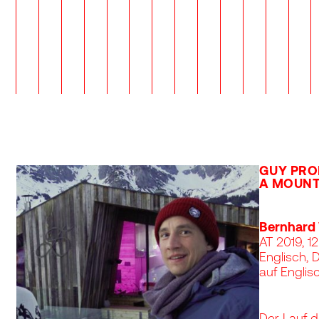
GUY PRO
A MOUNT
Bernhard
AT 2019, 1
Englisch, 
auf Englis
Der Lauf d