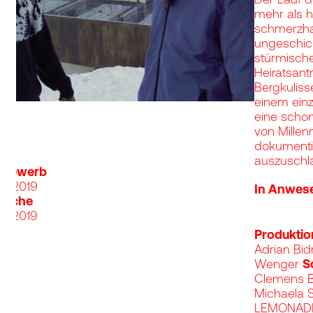
mehr als h
schmerzha
ungeschic
stürmisch
Heiratsant
Bergkuliss
einem ein
eine schon
von Millenn
e #0
image #1
 to image #2
dokumenti
auszuschla
ne
ttbewerb
ts 2019
In Anwese
dliche
ts 2019
Produkti
Adrian Bid
Wenger
S
Clemens B
Michaela 
LEMONADE