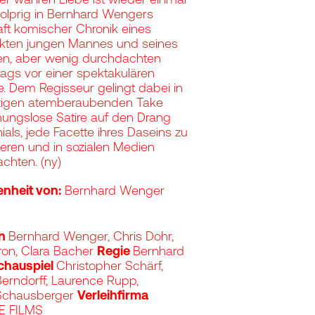
olprig in Bernhard Wengers
ft komischer Chronik eines
kten jungen Mannes und seines
en, aber wenig durchdachten
rags vor einer spektakulären
e. Dem Regisseur gelingt dabei in
zigen atemberaubenden Take
ungslose Satire auf den Drang
ials, jede Facette ihres Daseins zu
eren und in sozialen Medien
chten. (ny)
nheit von:
Bernhard Wenger
on
Bernhard Wenger, Chris Dohr,
ron, Clara Bacher
Regie
Bernhard
chauspiel
Christopher Schärf,
erndorff, Laurence Rupp,
Schausberger
Verleihfirma
 FILMS